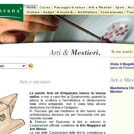
Visita il Mugell
passi da Firenze
Arti e Mest
Arti e mestieri
Manifattura Ch
Mestieri
Le parole Arte ed Artigianato hanno la stessa
radice
, e non a caso fino al Quattrocento, quando la
pittura la scultura e l'architettura si distaccarono
dalla sfera artigianale, non è stata fatta alcuna
distinzione tra l'artista e l'artigiano.
In Toscana già dal medioevo le Arti hanno avuto
un'importanza decisiva sia per l'economia che per
l'assetto sociale.
A
Firenze
nel Duecento le Arti si unirono in
Corporazioni ufficiali, suddivise
in Arti Maggiori ed
Arti Minori.
La vita delle Corporazioni delle Arti fu complessa e