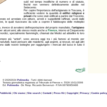
subì nel tempo modifiche di numero e di statuto,
finché non vennero definitivamente abolite nel
Settecento.
Per capire l'importanza dell'artigianato in Toscana, è
sufficiente vedere la quantità di
edifici religiosi e
privati
che sono stati edificati a partire dal Trecento,
orato ed arredato con pitture, arredi e suppellettili raffinati, usciti dalle
ne, le quali riuscivano da sole a coprire il fabbisogno delle molteplici
o, invece di avvalersi dell'esportazione del proprio manufatto,
l'artigiano
er alcuni anni; allo stesso modo anche a
Firenze
, intorno al Cinquecento
 nordici, specialmente fiamminghi, chiamati dai Medici ad abbellire le loro
sempre più “artisti”, sono ancora oggi tra i più famosi al mondo per
anufatti, basti pensare alle maioliche, agli argenti, ai tessuti, ed agli altri
cono dalle nostre botteghe per raggiungere i mercati del lusso in tutto il
o
©
20262024
Polimedia
- Tutti i diritti riservati
Testata giornalistica registrata al Tribunale di Firenze n. 5528 10/11/2006
Ed.
Polimedia
- Dir. Resp. Riccardo Benvenuti - P.IVA 06790950486
Pubblicità
|
Chi siamo
|
Site search
|
Contatti
|
Press Kit
|
Copyright
|
Privacy
|
Cookie polic