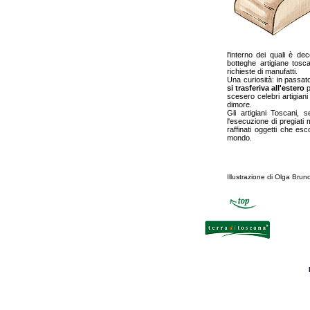
l'interno dei quali è dec
botteghe artigiane tosca
richieste di manufatti.
Una curiosità: in passat
si trasferiva all'estero
p
scesero celebri artigiani
dimore.
Gli artigiani Toscani, 
l'esecuzione di pregiati m
raffinati oggetti che es
mondo.
Illustrazione di Olga Brun