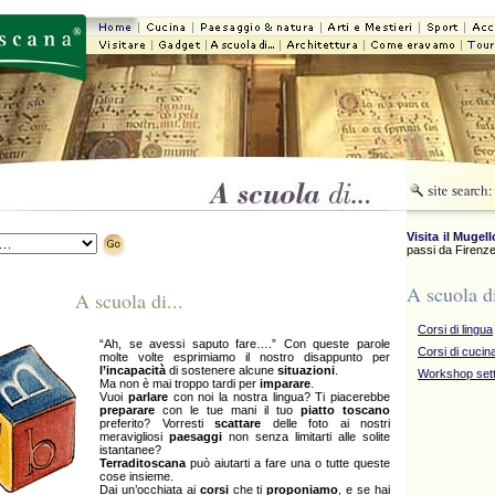
Visita il Mugell
passi da Firenze
A scuola 
A scuola di...
Corsi di lingua
“Ah, se avessi saputo fare….” Con queste parole
Corsi di cucina
molte volte esprimiamo il nostro disappunto per
l’incapacità
di sostenere alcune
situazioni
.
Workshop sett
Ma non è mai troppo tardi per
imparare
.
Vuoi
parlare
con noi la nostra lingua? Ti piacerebbe
preparare
con le tue mani il tuo
piatto toscano
preferito? Vorresti
scattare
delle foto ai nostri
meravigliosi
paesaggi
non senza limitarti alle solite
istantanee?
Terraditoscana
può aiutarti a fare una o tutte queste
cose insieme.
Dai un’occhiata ai
corsi
che ti
proponiamo
, e se hai