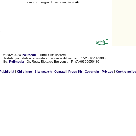
davvero voglia di Toscana,
iscriviti
.
o
©
20262024
Polimedia
- Tutti i diritti riservati
Testata giornalistica registrata al Tribunale di Firenze n. 5528 10/11/2006
Ed.
Polimedia
- Dir. Resp. Riccardo Benvenuti - P.IVA 06790950486
Pubblicità
|
Chi siamo
|
Site search
|
Contatti
|
Press Kit
|
Copyright
|
Privacy
|
Cookie polic