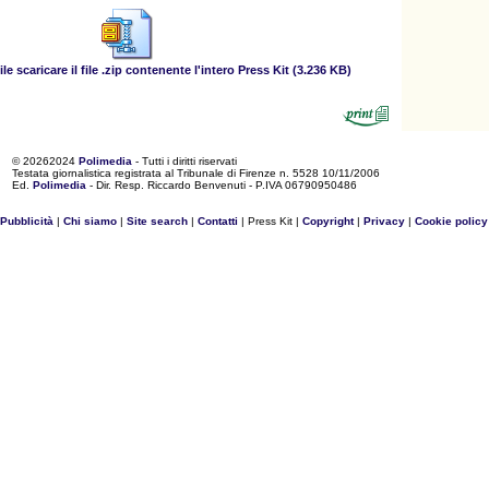
e scaricare il file .zip contenente l'intero Press Kit (3.236 KB)
©
20262024
Polimedia
- Tutti i diritti riservati
Testata giornalistica registrata al Tribunale di Firenze n. 5528 10/11/2006
Ed.
Polimedia
- Dir. Resp. Riccardo Benvenuti - P.IVA 06790950486
Pubblicità
|
Chi siamo
|
Site search
|
Contatti
| Press Kit |
Copyright
|
Privacy
|
Cookie policy