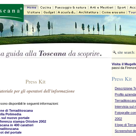
Visita il Mugell
passi da Firenze
Press Kit
Press Kit
Descrizione T
teriale per gli operatori dell'informazione
Profilo aziend
Terraditoscana
sono disponibili le seguenti informazioni:
Intervista sul
ne di Terraditoscana
Fotografie co
ella Polimedia
a sul nuovo portale
2002
ferenza stampa Ottobre 2002
Il logo di Terr
scana in 400 caratteri
raditoscana
Screenshot del
ot del portale