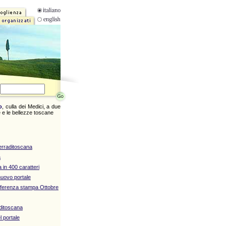
o
, culla dei Medici, a due
 e le bellezze toscane
erraditoscana
a
 in 400 caratteri
 nuovo portale
nferenza stampa Ottobre
aditoscana
 portale