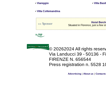
•
Viareggio
•
Villa Basi
•
Villa Collemandina
Hotel Berchi
Situated in Florence, just a few 
©
20262024 All rights rese
Via Landucci 39 - 50136 - F
FIRENZE N. 656544
Press registration n. 5528 1
Advertising
|
About us
|
Contacts