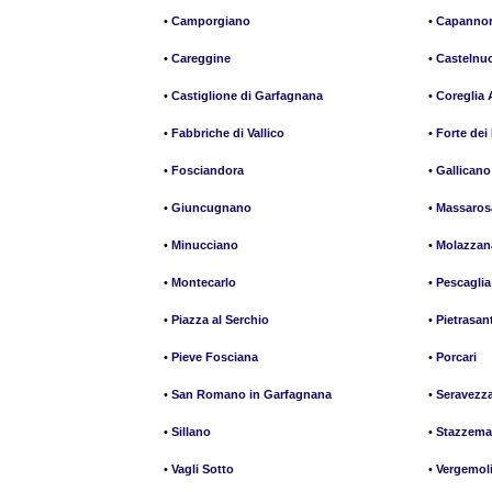
•
Camporgiano
•
Capannor
•
Careggine
•
Castelnu
•
Castiglione di Garfagnana
•
Coreglia 
•
Fabbriche di Vallico
•
Forte dei
•
Fosciandora
•
Gallicano
•
Giuncugnano
•
Massaros
•
Minucciano
•
Molazzan
•
Montecarlo
•
Pescaglia
•
Piazza al Serchio
•
Pietrasan
•
Pieve Fosciana
•
Porcari
•
San Romano in Garfagnana
•
Seravezz
•
Sillano
•
Stazzema
•
Vagli Sotto
•
Vergemol