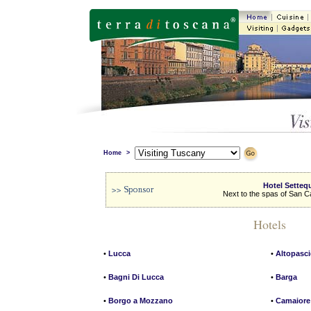
Home
>
Hotel Setteq
Next to the spas of San C
Hotels
•
Lucca
•
Altopasc
•
Bagni Di Lucca
•
Barga
•
Borgo a Mozzano
•
Camaiore