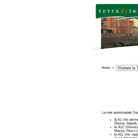
Home
>
La rete autostradale Tosc
la A1 che perme
(Roma, Napoli), 
la A12 (Genova 
Massa, Pisa e L
la A11 che rappr