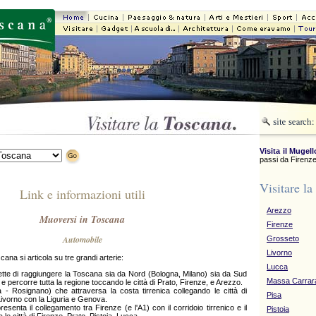
Visita il Mugell
passi da Firenze
Visitare la
Link e informazioni utili
Arezzo
Muoversi in Toscana
Firenze
Automobile
Grosseto
Livorno
ana si articola su tre grandi arterie:
Lucca
tte di raggiungere la Toscana sia da Nord (Bologna, Milano) sia da Sud
Massa Carrar
e percorre tutta la regione toccando le città di Prato, Firenze, e Arezzo.
- Rosignano) che attraversa la costa tirrenica collegando le città di
Pisa
ivorno con la Liguria e Genova.
esenta il collegamento tra Firenze (e l'A1) con il corridoio tirrenico e il
Pistoia