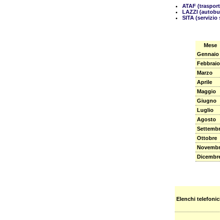
ATAF (trasport
LAZZI (autobus
SITA (servizio 
Mese
Gennaio
Febbraio
Marzo
Aprile
Maggio
Giugno
Luglio
Agosto
Settemb
Ottobre
Novemb
Dicembr
Elenchi telefonic