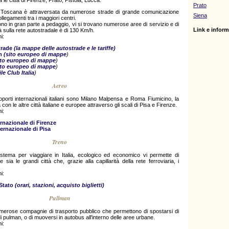
 le città di Firenze, Prato, Pistoia, Lucca.
Prato
la Toscana è attraversata da numerose strade di grande comunicazione
Siena
legamenti tra i maggiori centri.
ono in gran parte a pedaggio, vi si trovano numerose aree di servizio e di
Link e informa
cità sulla rete autostradale è di 130 Km/h.
i:
trade
(la mappe delle autostrade e le tariffe)
m
(sito europeo di mappe
)
ito europeo di mappe
)
ito europeo di mappe
)
e Club Italia
)
Aereo
porti internazionali italiani sono Milano Malpensa e Roma Fiumicino, la
on le altre città italiane e europee attraverso gli scali di Pisa e Firenze.
i:
rnazionale di Firenze
ernazionale di Pisa
Treno
istema per viaggiare in Italia, ecologico ed economico vi permette di
 sia le grandi città che, grazie alla capillarità della rete ferroviaria, i
i:
 Stato
(orari, stazioni, acquisto biglietti)
Pullman
erose compagnie di trasporto pubblico che permettono di spostarsi di
di pulman, o di muoversi in autobus all'interno delle aree urbane.
i: