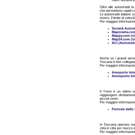
mare. Attraversa
Oltre alle autostrade 
che permettono rapidi col
Le autostrade italiane s
ristoro. Il limite di velo
Per maggiori informazion
Società Autos
Maporama.co
Mappy.com
(s
Map24.com
(s
ACI
(Automobil
Anche se i grandi aereo
Toscana è ben collegata c
Per maggiori informazion
Areoporto Inte
Aereoporto Int
Il Treno è un ottimo s
raggiungere direttamente
piccoli centri.
Per maggiori informazion
Ferrovie dello
In Toscana operano num
città in città per mezzo 
Per maggiori informazion