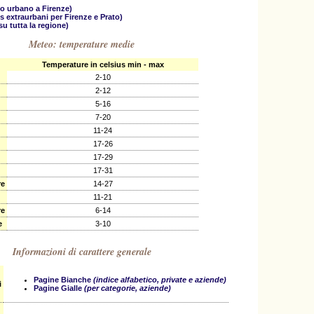
o urbano a Firenze)
 extraurbani per Firenze e Prato)
su tutta la regione)
Meteo: temperature medie
Temperature in celsius min - max
2-10
2-12
5-16
7-20
11-24
17-26
17-29
17-31
re
14-27
11-21
re
6-14
e
3-10
Informazioni di carattere generale
Pagine Bianche
(indice alfabetico, private e aziende)
i
Pagine Gialle
(per categorie, aziende)