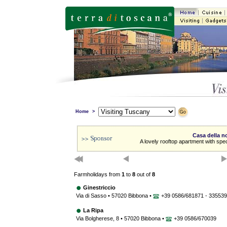
Home
>
Casa della 
A lovely rooftop apartment with spe
Farmholidays from
1
to
8
out of
8
Ginestriccio
Via di Sasso • 57020 Bibbona •
+39 0586/681871 - 33553
La Ripa
Via Bolgherese, 8 • 57020 Bibbona •
+39 0586/670039