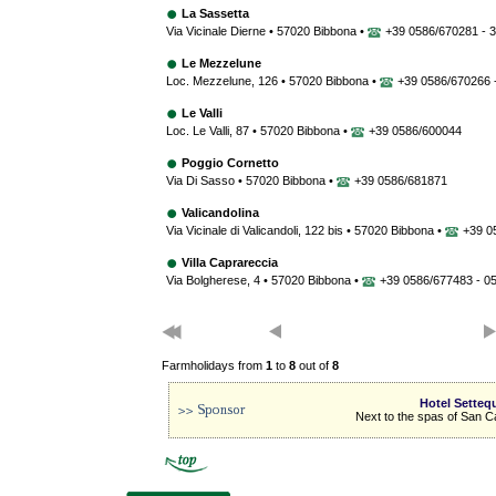
La Sassetta
Via Vicinale Dierne • 57020 Bibbona •
+39 0586/670281 - 
Le Mezzelune
Loc. Mezzelune, 126 • 57020 Bibbona •
+39 0586/670266 
Le Valli
Loc. Le Valli, 87 • 57020 Bibbona •
+39 0586/600044
Poggio Cornetto
Via Di Sasso • 57020 Bibbona •
+39 0586/681871
Valicandolina
Via Vicinale di Valicandoli, 122 bis • 57020 Bibbona •
+39 0
Villa Caprareccia
Via Bolgherese, 4 • 57020 Bibbona •
+39 0586/677483 - 0
Farmholidays from
1
to
8
out of
8
Hotel Setteq
Next to the spas of San C