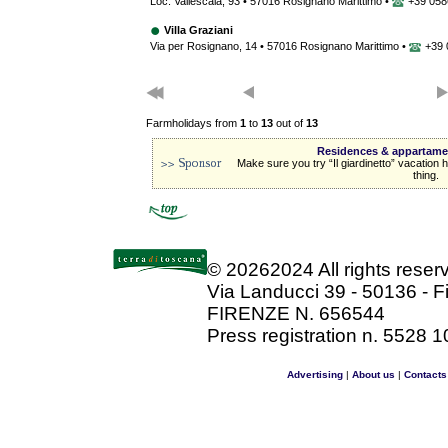
Loc. Vallescaia, 93 • 57016 Rosignano Marittimo •
+39 058
Villa Graziani
Via per Rosignano, 14 • 57016 Rosignano Marittimo •
+39 
Farmholidays from
1
to
13
out of
13
Residences & appartament
Make sure you try “Il giardinetto” vacation
thing.
©
20262024 All rights rese
Via Landucci 39 - 50136 - F
FIRENZE N. 656544
Press registration n. 5528 1
Advertising
|
About us
|
Contacts