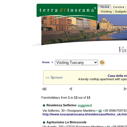
Home
>
Casa della 
A lovely rooftop apartment with spe
Farmholidays from
1
to
13
out of
13
Residenza Solferino
Via Solferino, 30 • Rosignano Marittimo •
+39 0586/759742
http://www.toscanatoscana.it/residenzasolferino_uk.ht
Agriturismo Le Biricoccole
Via Aurelia, 200 • 57016 Rosignano Marittimo •
+39 0586/7