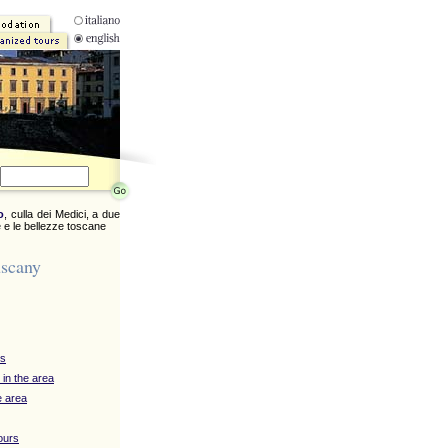
o
, culla dei Medici, a due
 e le bellezze toscane
uscany
ys
 in the area
e area
ours