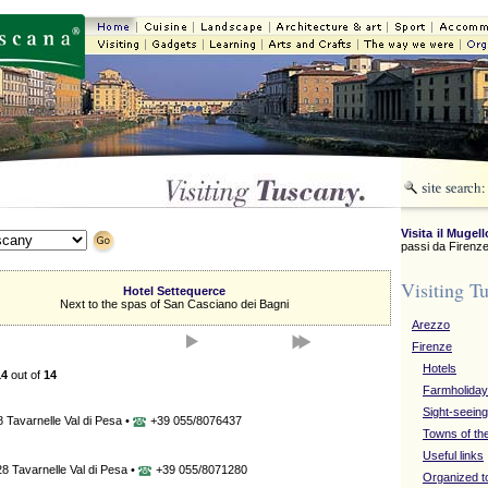
Visita il Mugell
passi da Firenze
Visiting T
Hotel Settequerce
Next to the spas of San Casciano dei Bagni
Arezzo
Firenze
Hotels
14
out of
14
Farmholida
Sight-seeing
 Tavarnelle Val di Pesa •
+39 055/8076437
Towns of th
Useful links
8 Tavarnelle Val di Pesa •
+39 055/8071280
Organized t