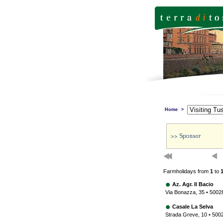
Home
>
Farmholidays from
1
to
Az. Agr. Il Bacio
Via Bonazza, 35 • 50028
Casale La Selva
Strada Greve, 10 • 5002