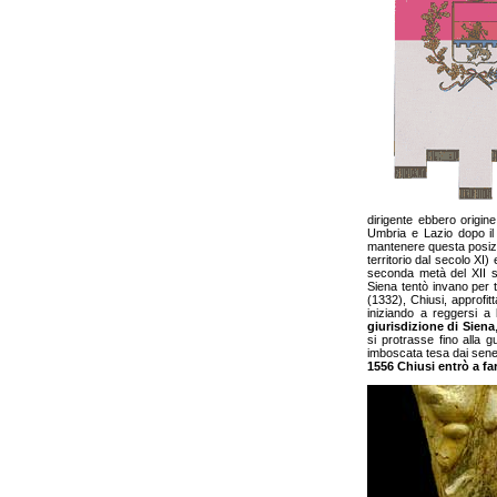
dirigente ebbero origine
Umbria e Lazio dopo il 
mantenere questa posizi
territorio dal secolo XI
seconda metà del XII s
Siena tentò invano per t
(1332), Chiusi, approfitt
iniziando a reggersi a
giurisdizione di Siena
si protrasse fino alla g
imboscata tesa dai senes
1556 Chiusi entrò a fa