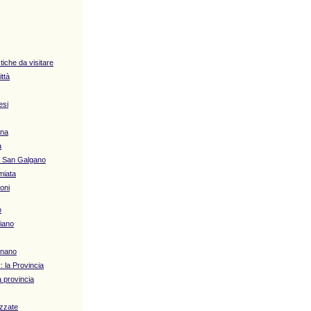
stiche da visitare
ittà
esi
ana
a
i San Galgano
miata
oni
o
iano
gnano
: la Provincia
 provincia
izzate