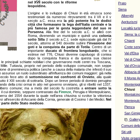
nel XVII secolo con le riforme
Prato
leopoldine.
Siena
L’origine e lo sviluppo di Chiusi in età etrusca sono
Alberghi
testimoniati da numerosi ritrovamenti: tra il VII e il v
secolo a.C. essa era
la più potente fra le dodici
Agriturismi
città che formavano la lega dell’Italia centrale e la
più famosa per le gesta leggendarie del suo re
Località turi
Porsenna
. Alla fine del Iv secolo a.C. si alleò con
Siena: la c
Roma, divenendo un municipio e quindi una
colonia
sotto Silla
(I secolo a.C.); sede episcopale già dal IV
Chianti
secolo, attorno al 540 dovette subire
l’invasione dei
goti e la conquista da parte di Totila
. Centro di un
Crete sen
importante
ducato di frontiera longobardo
, che si
Val d'Elsa
estinse nel 776, Chiusi divenne capoluogo di contea
dopo la conquista franca e da questa sua classe
Val di Chi
 le principali schiatte nobiliari che governarono molti centri tra Toscana,
Mille. Tuttavia, proprio nel periodo dello sviluppo comunale, non seppe
Val d'Orci
one di preminenza politica (anche a causa della malaria che infestò il suo
Abbazia d
) e assunse un ruolo subordinato all’influenza dei comuni maggiori: già nella
ecolo fece atto di
sottomissione nei confronti di Orvieto
, alla quale
Il Monte A
utto il XIII secolo di sottrarla. Dopo un breve periodo di dominio perugino
ando della crisi ormai in atto nel governo orvietano, gli si ribellò nel 1337,
Monteriggi
 libero comune; ma a metà del secolo fu costretta a
entrare sotto la
Chiusi
, il cui dominio, seppure contrastato da
Firenze
, Perugia e Montepulciano,
Montalcin
uerra del 1554 durante la quale nell’area chiusina si svolse la vittoriosa
i all’esercito di Ascanio della Cornia, generale di Cosimo I dei Medici.
Nel
Montepulc
r parte dello Stato mediceo
.
Pienza
San Gimi
Gallery
Comuni della
Siti utili
Visite organ