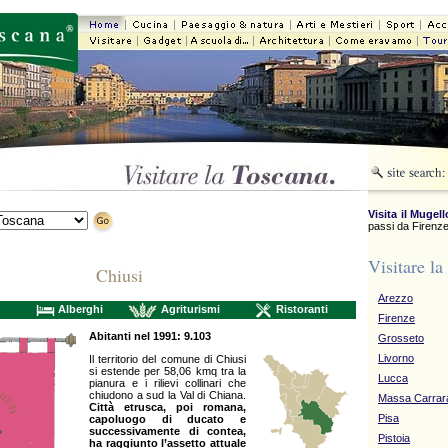
Visita il Mugell
passi da Firenze
Visitare la
Chiusi
Arezzo
Alberghi
Agriturismi
Ristoranti
Firenze
Abitanti nel 1991: 9.103
Grosseto
Livorno
Il territorio del comune di Chiusi
si estende per 58,06 kmq tra la
Lucca
pianura e i rilievi collinari che
chiudono a sud la Val di Chiana.
Massa Carrar
Città etrusca, poi romana,
Pisa
capoluogo di ducato e
successivamente di contea,
Pistoia
ha raggiunto l’assetto attuale