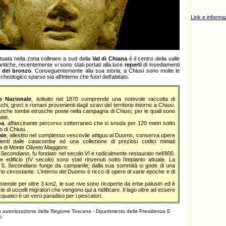
Link e informazi
tuata nella zona collinare a sud della
Val di Chiana
è il centro della valle
antiche, recentemente vi sono stati portati alla luce
reperti
di insediamenti
à del bronzo
. Conseguentemente alla sua storia, a Chiusi sono molte le
heologico sparse sia all'interno che fuori dell'abitato.
o Nazionale
, istituito nel 1870 comprende una notevole raccolta di
schi, greci e romani provenienti dagli scavi del territorio intorno a Chiusi.
che tombe etrusche poste nella campagna di Chiusi, per le quali sono
ate.
na
, affascinante percorso sotterraneo che si snoda per 120 metri sotto
o di Chiusi.
ale
, allestito nel complesso vescovile attiguo al Duomo, conserva opere
enienti dalle catacombe ed una collezione di preziosi codici miniati
ia di Monte Oliveto Maggiore.
 S. Secondiano, fu fondato nel secolo VI e radicalmente restaurato nell’800.
 edificio (IV secolo) sono stati rinvenuti sotto l’impianto attuale. La
 S. Secondiano funge da campanile; dalla sua sommità si gode di una
orio circostante. L’interno del Duomo è ricco di opere di varie epoche e di
stende per oltre 3 km2, le sue rive sono ricoperte da erbe palustri ed è
e di uccelli migratori che vengono qui a nidificare. Il lago oltre ad essere
cquatici è un vero paradiso per i pescatori.
su autorizzazione della Regione Toscana - Dipartimento della Presidenza E
i