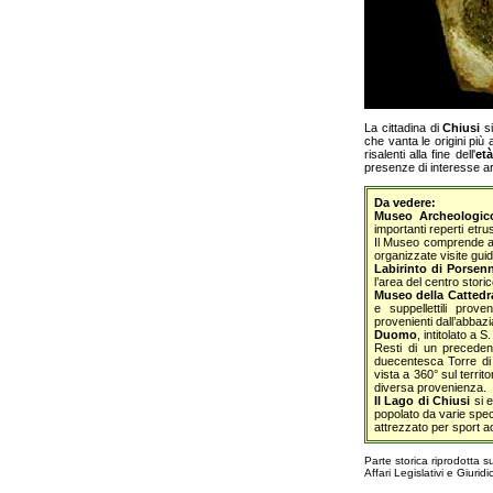
La cittadina di
Chiusi
si
che vanta le origini più 
risalenti alla fine dell'
et
presenze di interesse arc
Da vedere:
Museo Archeologic
importanti reperti etru
Il Museo comprende an
organizzate visite guid
Labirinto di Porsen
l’area del centro storic
Museo della Cattedr
e suppellettili prov
provenienti dall’abbaz
Duomo
, intitolato a
Resti di un precedene
duecentesca Torre di
vista a 360° sul territ
diversa provenienza.
Il Lago di Chiusi
si e
popolato da varie speci
attrezzato per sport a
Parte storica riprodotta 
Affari Legislativi e Giuridic