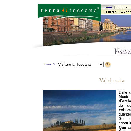
Home
>
Val d'orcia
Dalle c
Monte
d'orcia
da d
coltiva
quando 
Sui ri
costru
Quiric