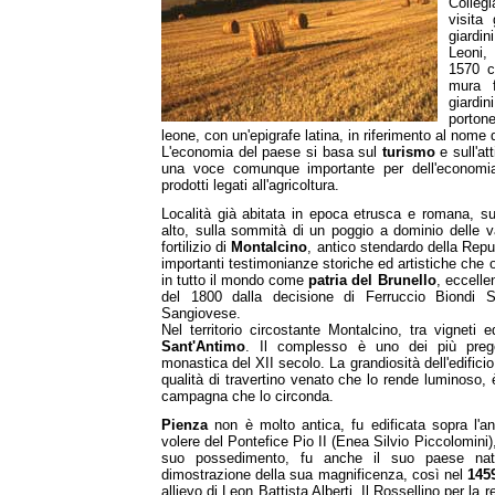
Colleg
visita
giardi
Leoni,
1570 c
mura f
giardi
porton
leone, con un'epigrafe latina, in riferimento al nome d
L'economia del paese si basa sul
turismo
e sull'att
una voce comunque importante per dell'economi
prodotti legati all'agricoltura.
Località già abitata in epoca etrusca e romana, s
alto, sulla sommità di un poggio a dominio delle val
fortilizio di
Montalcino
, antico stendardo della Rep
importanti testimonianze storiche ed artistiche che o
in tutto il mondo come
patria del Brunello
, eccelle
del 1800 dalla decisione di Ferruccio Biondi Sa
Sangiovese.
Nel territorio circostante Montalcino, tra vigneti 
Sant'Antimo
. Il complesso è uno dei più prege
monastica del XII secolo. La grandiosità dell'edificio
qualità di travertino venato che lo rende luminoso, 
campagna che lo circonda.
Pienza
non è molto antica, fu edificata sopra l'a
volere del Pontefice Pio II (Enea Silvio Piccolomini)
suo possedimento, fu anche il suo paese nata
dimostrazione della sua magnificenza, così nel
145
allievo di Leon Battista Alberti. Il Rossellino per la 