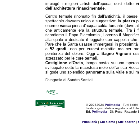
impiegò i migliori artisti dell'epoca, così dette
dell'architettura rinascimentale
.
Centro termale rinomato fin dall'antichità, il paese
spettacolo davvero unico e suggestivo: la
piazza p
enorme
vasca
piena d'acqua calda fumante (dove att
che anticamente era la struttura termale. Tra i f
ricordiamo il Papa Piccolomini, Lorenzo il Magnifi
alla quale è dedicato il loggiato con cappella che 
Pare che la Santa usasse immergersi in prossimità d
a
52 gradi
, non per curarsi malattie ma per mor
penitenza del dolore. Oggi a
Bagno Vignoni
esi
attrezzato per le cure termali.
Castiglione d'Orcia
, borgo posto su uno speron
sviluppato sotto la maestosa mole dell'antica Rocca
si gode uno splendido
panorama
sulla Valle e sul 
Fotografia di Sandro Santioli
©
20262024
Polimedia
- Tutti i diritti
Testata giornalistica registrata al Tr
Ed.
Polimedia
- Dir. Resp. Riccardo
Pubblicità
|
Chi siamo
|
Site search
|