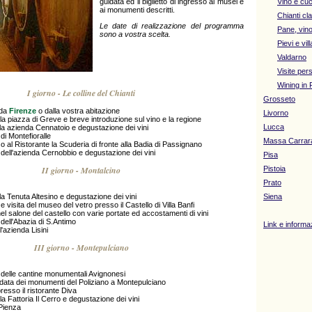
guidata ed il biglietto di ingresso ai musei e
Vino e cu
ai monumenti descritti.
Chianti cl
Le date di realizzazione del programma
Pane, vino
sono a vostra scelta.
Pievi e vil
Valdarno
Visite per
Wining in 
I giorno - Le colline del Chianti
Grosseto
 da
Firenze
o dalla vostra abitazione
Livorno
lla piazza di Greve e breve introduzione sul vino e la regione
Lucca
lla azienda Cennatoio e degustazione dei vini
 di Montefioralle
Massa Carrar
 al Ristorante la Scuderia di fronte alla Badia di Passignano
 dell'azienda Cernobbio e degustazione dei vini
Pisa
II giorno - Montalcino
Pistoia
Prato
lla Tenuta Altesino e degustazione dei vini
Siena
e visita del museo del vetro presso il Castello di Villa Banfi
l salone del castello con varie portate ed accostamenti di vini
 dell'Abazia di S.Antimo
Link e informazi
l'azienda Lisini
III giorno - Montepulciano
a delle cantine monumentali Avignonesi
uidata dei monumenti del Poliziano a Montepulciano
esso il ristorante Diva
lla Fattoria Il Cerro e degustazione dei vini
 Pienza