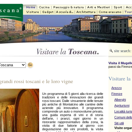
Visita il Mugell
passi da Firenze
Visitare la
grandi rossi toscani e le loro vigne
Arezzo
Un programma di 5 giorni alla ricerca delle
Firenze
tradizioni e delle innovazioni dei grandi
Alberghi
rossi toscani. Dalle vinsanterie delle tenute
più antiche di Montalcino alle cantine delle
Agriturismi
aziende più innovative. Il programma
comprende un auto o monovolume privato,
Località turi
una guida esperta di vini e di storia
Comuni della
dell'arte, i pranzi, ogni giorno in un
ristorante rappresentativo della zona, la
Siti utili
visita di due fattorie al giorno con
Visite orga
degustazione dei vini prodotti, la visita