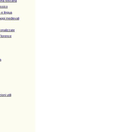
cina toscana
assico
 e lingua
laggi medievali
sonalizzate
Florence
a
oni utili